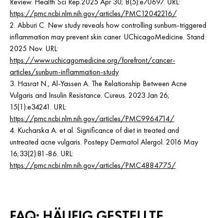
Review. Health Sci Rep.2025 Apr 30; 8(5):e70697. URL:
https://pmc.ncbi.nlm.nih.gov/articles/PMC12042216/
2. Abburi C. New study reveals how controlling sunburn-triggered
inflammation may prevent skin caner. UChicagoMedicine. Stand:
2025 Nov. URL:
https://www.uchicagomedicine.org/forefront/cancer-
articles/sunburn-inflammation-study
3. Hasrat N., Al-Yassen A. The Relationship Between Acne
Vulgaris and Insulin Resistance. Cureus. 2023 Jan 26;
15(1):e34241. URL:
https://pmc.ncbi.nlm.nih.gov/articles/PMC9964714/
4. Kucharska A. et al. Significance of diet in treated and
untreated acne vulgaris. Postepy Dermatol Alergol. 2016 May
16;33(2):81-86. URL:
https://pmc.ncbi.nlm.nih.gov/articles/PMC4884775/
FAQ: HÄUFIG GESTELLTE