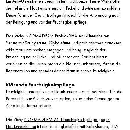
Ein Anti-Unreinheiten Serum liefert hochkonzentrierte Wirkstoffe,
die tief in die Haut einziehen, um Pickel und Mitesser zu mildern.
Diese Form der Gesichtspflege ist ideal für die Anwendung nach
der Reinigung und vor der Feuchtigkeitspflege.
Das Vichy
NORMADERM Probio-BHA Anti-Unreinheiten
Serum
mit Salicylsäure, Glykolsäure und probiotischen Extrakten
wirkt Hautunreinheiten entgegen und beugt zugleich der
Entstehung neuer Pickel und Mitesser vor. Darüber hinaus
verfeinert es die Poren, stärkt die Hautschutzbarriere, fördert die
Regeneration und spendet deiner Haut intensive Feuchtigkeit.
Klärende Feuchtigkeitspflege
Feuchtigkeit unterstützt die Hautbarriere – auch bei Akne. Um die
Poren nicht zusätzlich zu verstopfen, sollte deine Creme gegen
Akne leicht formuliert sein.
Die Vichy
NORMADERM 24H Feuchtigkeitspflege gegen
Hautunreinheiten
ist ein Feuchtigkeitsfluid mit Salicylsäure, LHA