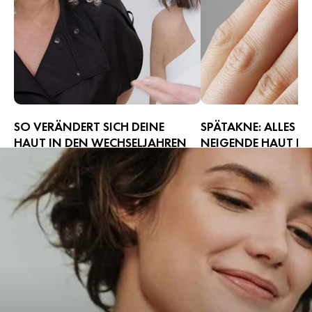
SO VERÄNDERT SICH DEINE
SPÄTAKNE: ALLES Ü
HAUT IN DEN WECHSELJAHREN
NEIGENDE HAUT BEI
ERWACHSENEN
Die Wechseljahre sind eine
spannende Zeit voller
Unreine Haut und Akne
Veränderungen. Während dieser
mit Teenagern in der Pu
Lebensphase bemerken Frauen
verbunden. Aber was, 
häufig Anzeichen, die sie nicht immer
und Mitesser noch mit 
eindeutig zuordnen können. Auch die
ab 40 Jahren auftreten?
Haut und ihre Bedürfnisse verändern
warum Spätakne entste
sich. Wie genau und was du tun
Hautunreinheiten effekt
kannst, erfährst du hier.
kannst.