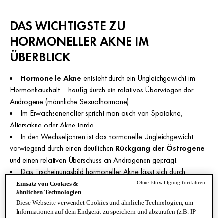
DAS WICHTIGSTE ZU
HORMONELLER AKNE IM
ÜBERBLICK
Hormonelle Akne
entsteht durch ein Ungleichgewicht im
Hormonhaushalt – häufig durch ein relatives Überwiegen der
Androgene (männliche Sexualhormone).
Im Erwachsenenalter spricht man auch von Spätakne,
Altersakne oder Akne tarda.
In den Wechseljahren ist das hormonelle Ungleichgewicht
vorwiegend durch einen deutlichen
Rückgang der Östrogene
und einen relativen Überschuss an Androgenen geprägt.
Das Erscheinungsbild hormoneller Akne lässt sich durch
konsequente und gezielte Hautpflege mildern, die bei Bedarf
Ohne Einwilligung fortfahren
Einsatz von Cookies &
ähnlichen Technologien
durch medizinische Behandlungen ergänzt werden kann.
Diese Webseite verwendet Cookies und ähnliche Technologien, um
Für deine tägliche Hautpflegeroutine eignen sich
Informationen auf dem Endgerät zu speichern und abzurufen (z.B. IP-