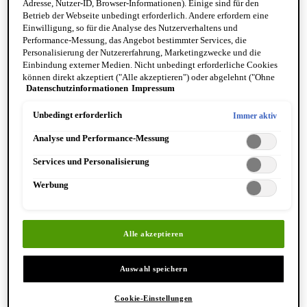
beispielsweise unser
NORMADERM Phytosolution Intensives
Adresse, Nutzer-ID, Browser-Informationen). Einige sind für den
Reinigungsgel
in Kombination mit dem
Betrieb der Webseite unbedingt erforderlich. Andere erfordern eine
Einwilligung, so für die Analyse des Nutzerverhaltens und
NORMADERM Probio-BHA Anti-Unreinheiten Serum
und
Performance-Messung, das Angebot bestimmter Services, die
NORMADERM Anti-Age
.
Personalisierung der Nutzererfahrung, Marketingzwecke und die
Einbindung externer Medien. Nicht unbedingt erforderliche Cookies
können direkt akzeptiert ("Alle akzeptieren") oder abgelehnt ("Ohne
Datenschutzinformationen
Impressum
Einwilligung fortfahren") werden. Individuelle Anpassungen der
WARUM TRITT AKNE IN DEN
Einstellungen sind ebenfalls möglich und speicherbar ("Auswahl
speichern"). Die Auswahl kann jederzeit unter dem Link "Cookie-
Unbedingt erforderlich
Immer aktiv
WECHSELJAHREN AUF?
Einstellungen" angepasst werden. Für weitere Informationen s. unsere
Analyse und Performance-Messung
Datenschutzinformationen.
Akne in den
Wechseljahren
entsteht häufig, weil der
Services und Personalisierung
Östrogenspiegel sinkt und Androgene relativ überwiegen. Dies
regt die Aktivität der Talgdrüsen an: Die Haut produziert mehr
Werbung
Talg, Poren können leichter verstopfen und entzündliche Pickel
werden begünstigt.
Alle akzeptieren
Zusätzlich können Schwankungen des Progesteronspiegels das
hormonelle Gleichgewicht beeinflussen und damit Akne
Auswahl speichern
1
begünstigen.
Auch die Hauterneuerung verlangsamt sich oft:
Cookie-Einstellungen
Abgestorbene Hautschüppchen verbleiben länger auf der