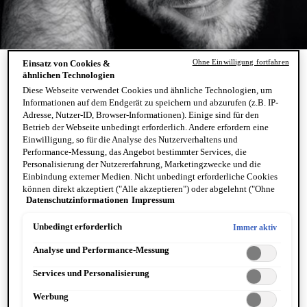
Ohne Einwilligung fortfahren
Einsatz von Cookies &
AFTER-SHAVES
ähnlichen Technologien
Diese Webseite verwendet Cookies und ähnliche Technologien, um
Die tägliche Rasur verursacht Reizungen und Irritationen.
Informationen auf dem Endgerät zu speichern und abzurufen (z.B. IP-
Adresse, Nutzer-ID, Browser-Informationen). Einige sind für den
Das After-Shave für empfindliche Haut von Vichy ist ein
Betrieb der Webseite unbedingt erforderlich. Andere erfordern eine
Balsam mit hypoallergenen Inhaltsstoffen für empfindliche
Einwilligung, so für die Analyse des Nutzerverhaltens und
Haut, um Spannungsgefühle und Juckreiz zu mildern. Es ist
Performance-Messung, das Angebot bestimmter Services, die
reich an Antioxidantien und hilft der Haut, sich zu erholen,
Personalisierung der Nutzererfahrung, Marketingzwecke und die
Einbindung externer Medien. Nicht unbedingt erforderliche Cookies
während es sie desinfiziert. Dieses Multitalent spendet
können direkt akzeptiert ("Alle akzeptieren") oder abgelehnt ("Ohne
Feuchtigkeit und Energie und hilft sogar, den Hautton
Datenschutzinformationen
Impressum
Einwilligung fortfahren") werden. Individuelle Anpassungen der
auszugleichen, indem es die Poren verfeinert und feine
Einstellungen sind ebenfalls möglich und speicherbar ("Auswahl
speichern"). Die Auswahl kann jederzeit unter dem Link "Cookie-
Linien glättet.
Unbedingt erforderlich
Immer aktiv
Einstellungen" angepasst werden. Für weitere Informationen s. unsere
Analyse und Performance-Messung
Datenschutzinformationen.
1 PRODUKT
Services und Personalisierung
FILTER
Werbung