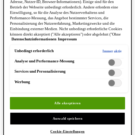
Adresse, Nutzer-ID, Browser-Informationen). Einige sind für den
Betrieb der Webseite unbedingt erforderlich. Andere erfordern eine
Einwilligung, so für die Analyse des Nutzerverhaltens und
Performance-Messung, das Angebot bestimmter Services, die
Personalisierung der Nutzererfahrung, Marketingzwecke und die
Einbindung externer Medien. Nicht unbedingt erforderliche Cookies
können direkt akzeptiert ("Alle akzeptieren") oder abgelehnt ("Ohne
Datenschutzinformationen
Impressum
Einwilligung fortfahren") werden. Individuelle Anpassungen der
Einstellungen sind ebenfalls möglich und speicherbar ("Auswahl
speichern"). Die Auswahl kann jederzeit unter dem Link "Cookie-
Unbedingt erforderlich
Immer aktiv
Einstellungen" angepasst werden. Für weitere Informationen s. unsere
Analyse und Performance-Messung
Datenschutzinformationen.
Services und Personalisierung
Werbung
DERCOS
Alle akzeptieren
R.E.G.E.N. ANTI-
HAARVERLUST SERUM
Auswahl speichern
Das innovative Serum mit
Aminexil, Niacinamid und
Ingwerextrakt stärkt die
Cookie-Einstellungen