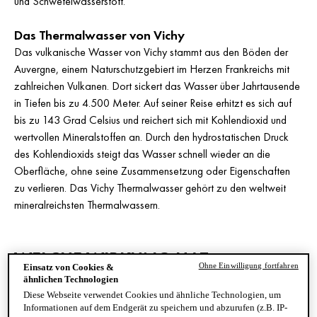
und Schwefelwasserstoff.
Das Thermalwasser von Vichy
Das vulkanische Wasser von Vichy stammt aus den Böden der
Auvergne, einem Naturschutzgebiert im Herzen Frankreichs mit
zahlreichen Vulkanen. Dort sickert das Wasser über Jahrtausende
in Tiefen bis zu 4.500 Meter. Auf seiner Reise erhitzt es sich auf
bis zu 143 Grad Celsius und reichert sich mit Kohlendioxid und
wertvollen Mineralstoffen an. Durch den hydrostatischen Druck
des Kohlendioxids steigt das Wasser schnell wieder an die
Oberfläche, ohne seine Zusammensetzung oder Eigenschaften
zu verlieren. Das Vichy Thermalwasser gehört zu den weltweit
mineralreichsten Thermalwassern.
WELCHE WIRKUNG HAT
Ohne Einwilligung fortfahren
Einsatz von Cookies &
THERMALWASSER?
ähnlichen Technologien
Diese Webseite verwendet Cookies und ähnliche Technologien, um
Informationen auf dem Endgerät zu speichern und abzurufen (z.B. IP-
Die Wirkung von Thermalwasser auf die Haut ist sehr vielfältig. In