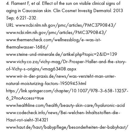
Flament F, et al. Effect of the sun on visible clinical signs of
aging in Caucasian skin. Clin Cosmet Investig Dermatol. 2013
Sep; 6:221-232.
URL: www.ncbi.nlm.nih.gov/pmc/articles/PMC3790843/
www.ncbi.nlm.nih.gov/pmc/articles/PMC3790843/
www.thermencheck.com/wellnessblog/e-was-ist-
thermalwasser-1686/
www.steine-und-minerale.de/artikel.php?topic=2&ID=139
www.vichy.co.za/vichy-mag/Dr-Prosper-Haller-and-the-story-
of-Vichy-s-origins/vmag63408.aspx
www.wir-in-der-praxis.de/news/was-versteht-man-unter-
natural-moisturizing-factors-1950945.html
https://link.springer.com/chapter/10.1007/978-3-658-13257-
6_2?noAccess=true
www.healthline.com/health/beauty-skin-care/hyaluronic-acid
www.codecheck.info/news/Bei-welchen-Inhaltsstoffen-die-
Haut-rot-sieht-314321
www.haut.de/haut/babypflege/besonderheiten-der-babyhaut/