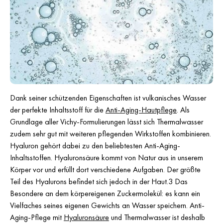
Dank seiner schützenden Eigenschaften ist vulkanisches Wasser
der perfekte Inhaltsstoff für die
Anti-Aging-Hautpflege
. Als
Grundlage aller Vichy-Formulierungen lässt sich Thermalwasser
zudem sehr gut mit weiteren pflegenden Wirkstoffen kombinieren.
Hyaluron gehört dabei zu den beliebtesten Anti-Aging-
Inhaltsstoffen. Hyaluronsäure kommt von Natur aus in unserem
Körper vor und erfüllt dort verschiedene Aufgaben. Der größte
Teil des Hyalurons befindet sich jedoch in der Haut.3 Das
Besondere an dem körpereigenen Zuckermolekül: es kann ein
Vielfaches seines eigenen Gewichts an Wasser speichern. Anti-
Aging-Pflege mit
Hyaluronsäure
und Thermalwasser ist deshalb