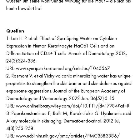
wussten um seine wohltuende Wirkung für die Haut – die sich bis
heute bewährt hat.
Quellen
Lee H-P. et al. Effect of Spa Spring Water on Cytokine
Expression in Human Keratinocyte HaCaT Cells and on
Differentiation of CD4+ T cells. Annals of Dermatology. 2012;
24(3):324-336.
URL: www.synapse.koreamed.org/articles/1045567
Rasmont V. et al Vichy volcanic mineralizing water has unique
properties to strengthen the skin barrier and skin defenses against
exposome aggressions. Journal of the European Academy of
Dermatology and Venereology. 2022 Jan; 36(52):5-15.
URL: www.onlinelibrary.wiley.com/doi/10.1111/jdv.17784?af=R
Papakonstantinou E, Roth M, Karakiulakis G. Hyaluronic acid:
A key molecule in skin aging. Dermatoendocrinol. 2012 Jul;
4(3):253-258.
URL: www.ncbi.nlm.nih.gov/pmc/articles/PMC3583886/