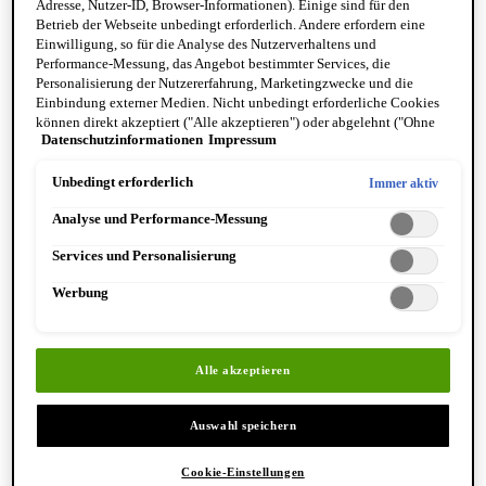
Adresse, Nutzer-ID, Browser-Informationen). Einige sind für den
Form von Thermalbädern wirkt das mineralische Quellwasser
Betrieb der Webseite unbedingt erforderlich. Andere erfordern eine
muskelentspannend, stressmildernd, durchblutungsfördernd und ist
Einwilligung, so für die Analyse des Nutzerverhaltens und
Performance-Messung, das Angebot bestimmter Services, die
wohltuend für die Gelenke. Zudem kann es die Abwehrkräfte
Personalisierung der Nutzererfahrung, Marketingzwecke und die
1
stärken.
Als pflegender Wirkstoff in der Hautpflege ist das
Einbindung externer Medien. Nicht unbedingt erforderliche Cookies
können direkt akzeptiert ("Alle akzeptieren") oder abgelehnt ("Ohne
vulkanische Wasser aus Vichy ebenfalls vielseitig einsetzbar,
Datenschutzinformationen
Impressum
Einwilligung fortfahren") werden. Individuelle Anpassungen der
denn es ist für alle Hauttypen und jedes Alter geeignet.
Einstellungen sind ebenfalls möglich und speicherbar ("Auswahl
Thermalwasser...
speichern"). Die Auswahl kann jederzeit unter dem Link "Cookie-
Unbedingt erforderlich
Immer aktiv
Einstellungen" angepasst werden. Für weitere Informationen s. unsere
Analyse und Performance-Messung
Datenschutzinformationen.
stärkt die natürliche Hautschutzbarriere und somit ihre
Widerstandskraft,
Services und Personalisierung
fördert die Regenerationsfähigkeit der Haut,
Werbung
kann vor oxidativem Stress durch freie Radikale schützen und
2
wirkt hautberuhigend.
Alle akzeptieren
Thermalwasser kann für das Gesicht, den Körper und die Haare
verwendet werden.
Auswahl speichern
Cookie-Einstellungen