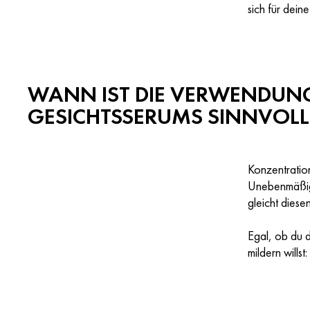
sich für dein
WANN IST DIE VERWENDUNG
GESICHTSSERUMS SINNVOLL
Konzentration
Unebenmäßigk
gleicht diesen
Egal, ob du d
mildern wills