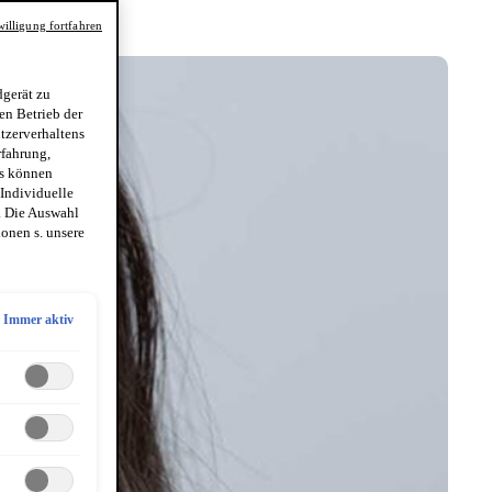
illigung fortfahren
gerät zu
en Betrieb der
utzerverhaltens
rfahrung,
es können
 Individuelle
. Die Auswahl
onen s. unsere
Immer aktiv