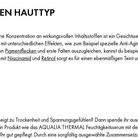
DEN HAUTTYP
he Konzentration an wirkungsvollen Inhaltsstoffen ist ein Gesicht
 mit unterschiedlichen Effekten, wie zum Beispiel spezielle Anti-
von
Pigmentflecken
und erste Falten auszugleichen, kannst du beisp
 mit
Niacinamid
und
Retinol
sorgt es für einen ebenmäßigen Teint u
eigt zu Trockenheit und Spannungsgefühlen? Dann spende ihr ausre
in Produkt wie das AQUALIA THERMAL Feuchtigkeitsserum mit dei
Uhr gut gepflegt. Durch eine sorgfältig ausgewählte Zusammenset