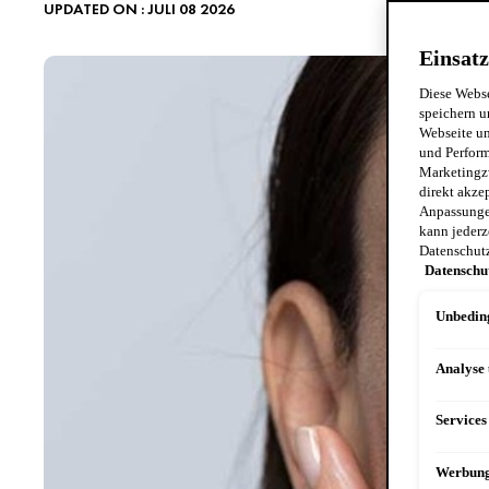
UPDATED ON : JULI 08 2026
Einsatz
Diese Webse
speichern u
Webseite un
und Perform
Marketingz
direkt akze
Anpassungen
kann jederz
Datenschut
Datenschu
Unbeding
Analyse
Services
Werbun