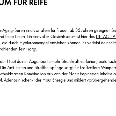
UM FÜR REIFE
i-Aging-Seren
sind vor allem für Frauen ab 35 Jahren geeignet. S
nd feine Linien. Ein sinnvolles Gesichtsserum ist hier das
LIFTACTIV H
, die durch Hyaluronmangel entstehen können. Es verleiht deiner H
trahlenden Teint sorgt.
er Haut deiner Augenpartie mehr Strahlkraft verleihen, bietet sic
Die Anti-Falten und Straffheitspflege sorgt für kraftvollere Wimper
chwirksamen Kombination aus von der Natur inspirierten Inhaltssto
 auf. Adenosin schenkt der Haut Energie und mildert vorübergehend