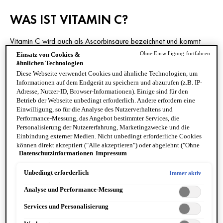
WAS IST VITAMIN C?
Vitamin C wird auch als Ascorbinsäure bezeichnet und kommt
hauptsächlich in Zitrusfrüchten und vielen Gemüsesorten vor. Im
Ohne Einwilligung fortfahren
Einsatz von Cookies &
ähnlichen Technologien
Winter schützt es uns vor der alljährlichen Grippewelle und sorgt
Diese Webseite verwendet Cookies und ähnliche Technologien, um
dafür, dass unser Immunsystem Keime gezielt abwehren kann. Da
Informationen auf dem Endgerät zu speichern und abzurufen (z.B. IP-
der Körper Vitamin C nicht selbst herstellen kann, muss er es über
Adresse, Nutzer-ID, Browser-Informationen). Einige sind für den
die Nahrung aufnehmen. Bestimmte Gemüsesorten und
Betrieb der Webseite unbedingt erforderlich. Andere erfordern eine
Einwilligung, so für die Analyse des Nutzerverhaltens und
Zitrusfrüchte sind eine hervorragende Vitamin-C-Quelle und
Performance-Messung, das Angebot bestimmter Services, die
sollten täglich auf dem Speiseplan stehen. Zahlreiche
Personalisierung der Nutzererfahrung, Marketingzwecke und die
Stoffwechselprozesse sind nämlich nur mithilfe von Vitamin C
Einbindung externer Medien. Nicht unbedingt erforderliche Cookies
können direkt akzeptiert ("Alle akzeptieren") oder abgelehnt ("Ohne
möglich. Als Antioxidans schützt es den Körper vor freien
Datenschutzinformationen
Impressum
Einwilligung fortfahren") werden. Individuelle Anpassungen der
Radikalen und sorgt dafür, dass alle Zellen einwandfrei
Einstellungen sind ebenfalls möglich und speicherbar ("Auswahl
funktionieren können. Neben der Gesundheit spielt Vitamin C
speichern"). Die Auswahl kann jederzeit unter dem Link "Cookie-
Unbedingt erforderlich
Immer aktiv
Einstellungen" angepasst werden. Für weitere Informationen s. unsere
deshalb auch bei der Hautpflege eine wichtige Rolle.
Analyse und Performance-Messung
Datenschutzinformationen.
Services und Personalisierung
WELCHE WIRKUNG HAT VITAMIN C