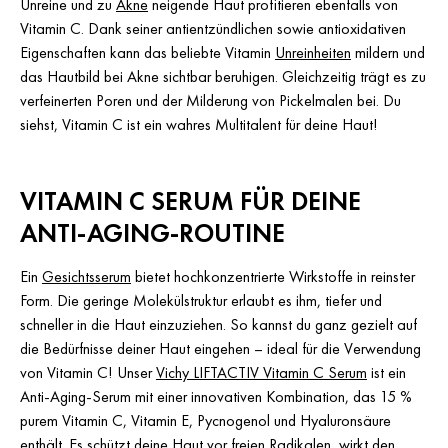
Unreine und zu
Akne
neigende Haut profitieren ebenfalls von
Vitamin C. Dank seiner antientzündlichen sowie antioxidativen
Eigenschaften kann das beliebte Vitamin
Unreinheiten
mildern und
das Hautbild bei Akne sichtbar beruhigen. Gleichzeitig trägt es zu
verfeinerten Poren und der Milderung von Pickelmalen bei. Du
siehst, Vitamin C ist ein wahres Multitalent für deine Haut!
VITAMIN C SERUM FÜR DEINE
ANTI-AGING-ROUTINE
Ein
Gesichtsserum
bietet hochkonzentrierte Wirkstoffe in reinster
Form. Die geringe Molekülstruktur erlaubt es ihm, tiefer und
schneller in die Haut einzuziehen. So kannst du ganz gezielt auf
die Bedürfnisse deiner Haut eingehen – ideal für die Verwendung
von Vitamin C! Unser
Vichy LIFTACTIV Vitamin C Serum
ist ein
Anti-Aging-Serum mit einer innovativen Kombination, das 15 %
purem Vitamin C, Vitamin E, Pycnogenol und Hyaluronsäure
enthält. Es schützt deine Haut vor freien Radikalen, wirkt den