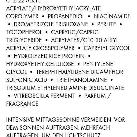
C12-22 ALKYL
ACRYLATE/HYDROXYETHYLACRYLATE
COPOLYMER • PROPANEDIOL • NIACINAMIDE
• DROMETRIZOLE TRISILOXANE • PERLITE •
TOCOPHEROL • CAPRYLIC/CAPRIC
TRIGLYCERIDE • ACRYLATES/C10-30 ALKYL
ACRYLATE CROSSPOLYMER • CAPRYLYL GLYCOL
• HYDROLYZED RICE PROTEIN •
HYDROXYETHYLCELLULOSE • PENTYLENE
GLYCOL • TEREPHTHALYLIDENE DICAMPHOR
SULFONIC ACID • TRIETHANOLAMINE •
TRISODIUM ETHYLENEDIAMINE DISUCCINATE
• VITREOSCILLA FERMENT • PARFUM /
FRAGRANCE
INTENSIVE MITTAGSSONNE VERMEIDEN. VOR
DEM SONNEN AUFTRAGEN. MEHRFACH
AUFTRAGEN, UM DEN LICHTSCHUTZ