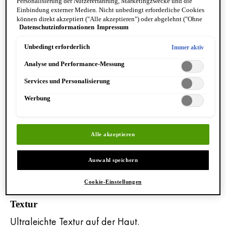
Personalisierung der Nutzererfahrung, Marketingzwecke und die
DAILY einen UV-Schutzfilm mit hohem
Einbindung externer Medien. Nicht unbedingt erforderliche Cookies
können direkt akzeptiert ("Alle akzeptieren") oder abgelehnt ("Ohne
Tragekomfort. Diese fortgeschrittene Technologie
Datenschutzinformationen
Impressum
Einwilligung fortfahren") werden. Individuelle Anpassungen der
basiert auf dem Emulsionsprinzip: UV-Filter sind in
Einstellungen sind ebenfalls möglich und speicherbar ("Auswahl
speichern"). Die Auswahl kann jederzeit unter dem Link "Cookie-
Unbedingt erforderlich
Immer aktiv
Gel-Mikrotröpfchen eingeschlossen, die nach dem
Einstellungen" angepasst werden. Für weitere Informationen s. unsere
Auftragen auf die Haut einen ultradünnen,
Analyse und Performance-Messung
Datenschutzinformationen.
gleichmäßigen und langanhaltenden Film bilden.
Services und Personalisierung
Werbung
Nutzen
Sehr hoher UVA- & UVB-Schutz.
Mildert die Zeichen der Hautalterung:
Alle akzeptieren
Pigmentflecken und fehlende Straffheit.
Dermatologisch an empfindlicher Haut getestet.
Auswahl speichern
Formel nicht komedogen.
Cookie-Einstellungen
Textur
Ultraleichte Textur auf der Haut.