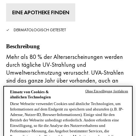
EINE APOTHEKE FINDEN
DERMATOLOGISCH GETESTET
Beschreibung
Mehr als 80 % der Alterserscheinungen werden
durch tägliche UV-Strahlung und
Umweltverschmutzung verursacht. UVA-Strahlen
sind das ganze Jahr über vorhanden, auch an
bewölkten Tagen. Schütze deine Haut vor
Ohne Einwilligung fortfahren
Einsatz von Cookies &
vorzeitiger Hautalterung und wende CAPITAL
ähnlichen Technologien
SOLEIL UV-AGE DAILY täglich als letzten Schritt
Diese Webseite verwendet Cookies und ähnliche Technologien, um
Informationen auf dem Endgerät zu speichern und abzurufen (z.B. IP-
der Hautpflege an. Trage dazu 5 bis 6 Pumpstöße
Adresse, Nutzer-ID, Browser-Informationen). Einige sind für den
auf die Gesichtshaut und insbesondere rund um
Betrieb der Webseite unbedingt erforderlich. Andere erfordern eine
Einwilligung, so für die Analyse des Nutzerverhaltens und
die Augen und am Hals auf. Dank Netlock-
Performance-Messung, das Angebot bestimmter Services, die
Technologie bietet die CAPITAL SOLEIL UV-AGE