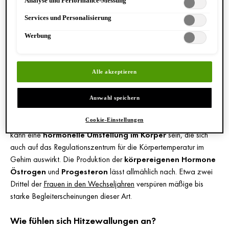
Analyse und Performance-Messung
Datenschutzinformationen.
Wohlbefinden.
Viel trinken & lauwarm duschen:
Wasser und lauwarme
Services und Personalisierung
Duschen helfen, die Körpertemperatur zu regulieren.
Werbung
WARUM KOMMT ES ZU
Alle akzeptieren
HITZEWALLUNGEN IN DEN
WECHSELJAHREN?
Auswahl speichern
Cookie-Einstellungen
Der Grund für die
plötzlich auftretenden Hitzewallungen
kann eine
hormonelle Umstellung im Körper
sein, die sich
auch auf das Regulationszentrum für die Körpertemperatur im
Gehirn auswirkt. Die Produktion der
körpereigenen Hormone
Östrogen
und
Progesteron
lässt allmählich nach. Etwa zwei
Drittel der
Frauen in den Wechseljahren
verspüren mäßige bis
starke Begleiterscheinungen dieser Art.
Wie fühlen sich Hitzewallungen an?