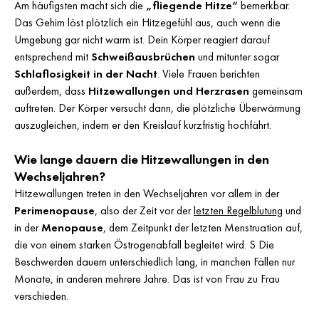
Am häufigsten macht sich die
„fliegende Hitze“
bemerkbar.
Das Gehirn löst plötzlich ein Hitzegefühl aus, auch wenn die
Umgebung gar nicht warm ist. Dein Körper reagiert darauf
entsprechend mit
Schweißausbrüchen
und mitunter sogar
Schlaflosigkeit in der Nacht
. Viele Frauen berichten
außerdem, dass
Hitzewallungen und Herzrasen
gemeinsam
auftreten. Der Körper versucht dann, die plötzliche Überwärmung
auszugleichen, indem er den Kreislauf kurzfristig hochfährt.
Wie lange dauern die Hitzewallungen in den
Wechseljahren?
Hitzewallungen treten in den Wechseljahren vor allem in der
Perimenopause
, also der Zeit vor der
letzten Regelblutung
und
in der
Menopause
, dem Zeitpunkt der letzten Menstruation auf,
die von einem starken Östrogenabfall begleitet wird. S Die
Beschwerden dauern unterschiedlich lang, in manchen Fällen nur
Monate, in anderen mehrere Jahre. Das ist von Frau zu Frau
verschieden.