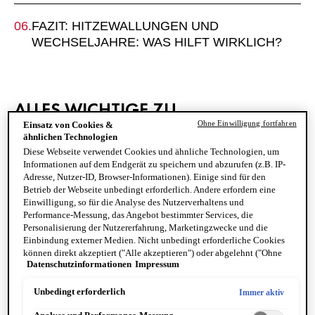
FAZIT: HITZEWALLUNGEN UND
WECHSELJAHRE: WAS HILFT WIRKLICH?
ALLES WICHTIGE ZU
Ohne Einwilligung fortfahren
Einsatz von Cookies &
HITZEWALLUNGEN UND
ähnlichen Technologien
WECHSELJAHRE IM ÜBERBLICK
Diese Webseite verwendet Cookies und ähnliche Technologien, um
Informationen auf dem Endgerät zu speichern und abzurufen (z.B. IP-
Adresse, Nutzer-ID, Browser-Informationen). Einige sind für den
Kühlende Hautpflege:
Produkte wie die
NEOVADIOL
Betrieb der Webseite unbedingt erforderlich. Andere erfordern eine
Festigende Lifting-Creme
für die Nacht verschaffen sofortige
Einwilligung, so für die Analyse des Nutzerverhaltens und
Performance-Messung, das Angebot bestimmter Services, die
Frische und unterstützen die Hautregeneration.
Personalisierung der Nutzererfahrung, Marketingzwecke und die
Gutes Deo:
Das
DEO Clinical Control 96h
oder die
DEO
Einbindung externer Medien. Nicht unbedingt erforderliche Cookies
Anti-Transpirant Creme
schützen zuverlässig vor starkem
können direkt akzeptiert ("Alle akzeptieren") oder abgelehnt ("Ohne
Datenschutzinformationen
Impressum
Einwilligung fortfahren") werden. Individuelle Anpassungen der
Schwitzen und Geruch.
Einstellungen sind ebenfalls möglich und speicherbar ("Auswahl
Kühles Schlafzimmer & luftige Kleidung:
Frische
speichern"). Die Auswahl kann jederzeit unter dem Link "Cookie-
Unbedingt erforderlich
Immer aktiv
Raumluft und leichte Stoffe sorgen für besseren Schlaf und
Einstellungen" angepasst werden. Für weitere Informationen s. unsere