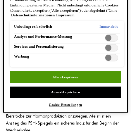
passender Hautpflege gut durch diese veränderungsreiche Zeit
Einbindung externer Medien. Nicht unbedingt erforderliche Cookies
kommen, erfahren Sie im Folgenden.
können direkt akzeptiert ("Alle akzeptieren") oder abgelehnt ("Ohne
Datenschutzinformationen
Impressum
Einwilligung fortfahren") werden. Individuelle Anpassungen der
Einstellungen sind ebenfalls möglich und speicherbar ("Auswahl
speichern"). Die Auswahl kann jederzeit unter dem Link "Cookie-
Unbedingt erforderlich
Immer aktiv
WECHSELJAHRE – WAS PASSIERT
Einstellungen" angepasst werden. Für weitere Informationen s. unsere
Analyse und Performance-Messung
Datenschutzinformationen.
IN MEINEM KÖRPER?
Services und Personalisierung
Die Wechseljahre sind ein starker Einschnitt im Leben jeder Frau.
Werbung
Die fruchtbare Zeit ist vorbei, die Eizellreserven neigen sich dem
Ende, die weiblichen Sexualhormone Progesteron und Östrogen
nehmen ab. Die Eierstöcke stellen nach und nach ihre
Alle akzeptieren
Gestagenproduktion ein, die die Gebärmutterschleimhaut auf die
Einnistung der Eizelle vorbereiten würde. Während die
Auswahl speichern
Progesteron- und Östrogenproduktion deutlich absinkt, steigt die
Produktion von FSH (Follikelstimulierendes Hormon) und LH
Cookie-Einstellungen
(Luteinisierendes Hormon) an, da der Körper versucht, die
Eierstöcke zur Hormonproduktion anzuregen. Meist ist ein
Anstieg des FSH-Spiegels ein sicheres Indiz für den Beginn der
Wechseljahre.