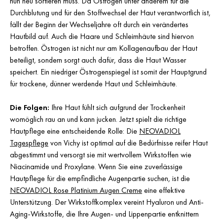
nun neu sortieren muss. Da Östrogen unter anderem für die
Durchblutung und für den Stoffwechsel der Haut verantwortlich ist,
fällt der Beginn der Wechseljahre oft durch ein verändertes
Hautbild auf. Auch die Haare und Schleimhäute sind hiervon
betroffen. Östrogen ist nicht nur am Kollagenaufbau der Haut
beteiligt, sondern sorgt auch dafür, dass die Haut Wasser
speichert. Ein niedriger Östrogenspiegel ist somit der Hauptgrund
für trockene, dünner werdende Haut und Schleimhäute.
Die Folgen:
Ihre Haut fühlt sich aufgrund der Trockenheit
womöglich rau an und kann jucken. Jetzt spielt die richtige
Hautpflege eine entscheidende Rolle: Die
NEOVADIOL
Tagespflege
von Vichy ist optimal auf die Bedürfnisse reifer Haut
abgestimmt und versorgt sie mit wertvollem Wirkstoffen wie
Niacinamide und Proxylane. Wenn Sie eine zuverlässige
Hautpflege für die empfindliche Augenpartie suchen, ist die
NEOVADIOL Rose Platinium Augen Creme
eine effektive
Unterstützung. Der Wirkstoffkomplex vereint Hyaluron und Anti-
Aging-Wirkstoffe, die Ihre Augen- und Lippenpartie entknittern