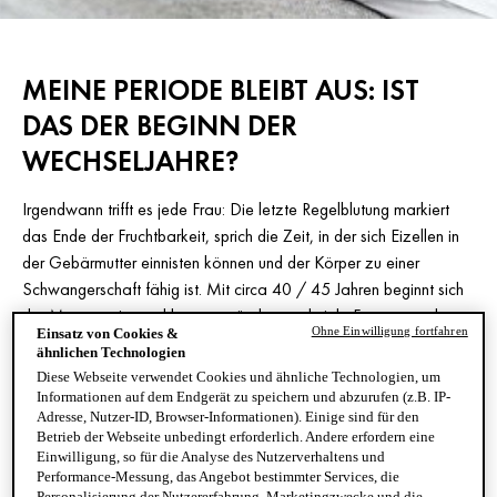
MEINE PERIODE BLEIBT AUS: IST
DAS DER BEGINN DER
WECHSELJAHRE?
Irgendwann trifft es jede Frau: Die letzte Regelblutung markiert
das Ende der Fruchtbarkeit, sprich die Zeit, in der sich Eizellen in
der Gebärmutter einnisten können und der Körper zu einer
Schwangerschaft fähig ist. Mit circa 40 / 45 Jahren beginnt sich
der Menstruationszyklus zu verändern und viele Frauen werden
Ohne Einwilligung fortfahren
Einsatz von Cookies &
mit körperlichen und psychischen Herausforderungen konfrontiert.
ähnlichen Technologien
Grund hierfür ist ein Hormon-Chaos, mit dem der Körper fertig
Diese Webseite verwendet Cookies und ähnliche Technologien, um
werden muss. Erste Anzeichen für den Beginn der Wechseljahre
Informationen auf dem Endgerät zu speichern und abzurufen (z.B. IP-
Adresse, Nutzer-ID, Browser-Informationen). Einige sind für den
kann eine schwächere, unregelmäßige Blutung oder das
Betrieb der Webseite unbedingt erforderlich. Andere erfordern eine
komplette Ausbleiben der Periode sein. Was Sie zum Thema
Einwilligung, so für die Analyse des Nutzerverhaltens und
Periode in den Wechseljahren wissen sollten und wie Sie mit
Performance-Messung, das Angebot bestimmter Services, die
Personalisierung der Nutzererfahrung, Marketingzwecke und die