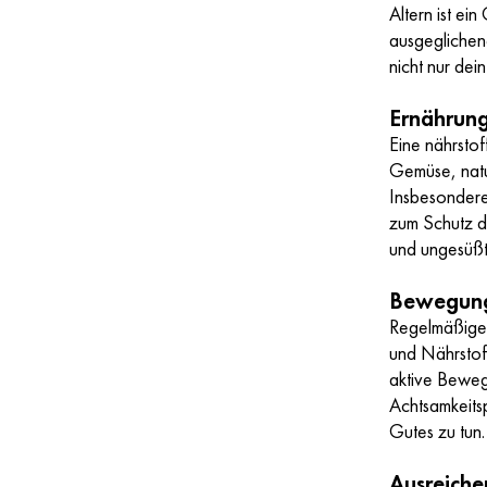
Altern ist ei
ausgeglichene
nicht nur de
Ernährung
Eine nährst
Gemüse, natu
Insbesondere
zum Schutz d
und ungesüßte
Bewegung 
Regelmäßige 
und Nährstoff
aktive Beweg
Achtsamkeits
Gutes zu tun.
Ausreiche