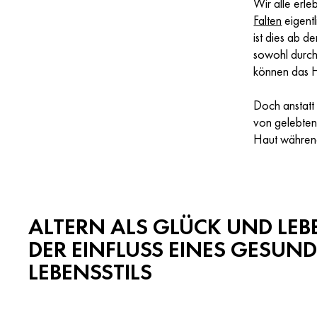
Wir alle erle
Falten
eigentl
ist dies ab 
sowohl durch
können das H
Doch anstatt
von gelebten 
Haut während
ALTERN ALS GLÜCK UND LEB
DER EINFLUSS EINES GESUN
LEBENSSTILS