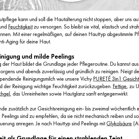
tpflege kann und soll die Hautalterung nicht stoppen, aber uns auf
 und
Feuchtigkeit
zu versorgen. So bleibt sie vital, elastisch und st
önnen. Mit einer regelmäßigen, auf deinen Hauttyp abgestimmte Pfl
nti-Aging für deine Haut.
inigung und milde Peelings
 der Haut bildet die Grundlage jeder Pflegeroutine. Du kannst aus
rgens und abends zuverlässig und gründlich zu reinigen. Neigt dei
sspendende Reinigungsmilch wie unsere Vichy
PURETÉ 3in1 Gesicht
 der Reinigung wichtige Feuchtigkeit zurückzugeben.
Fettige
, zu 
hgel
, das Unreinheiten sowie Hautglanz sanft entgegenwirkt.
e zusätzlich zur Gesichtsreinigung ein- bis zweimal wöchentlich 
 Peelings sind zu empfehlen, da sie nicht mechanisch reiben und 
uerung anregen. Je nach Hauttyp sind Peelings mit
Glykolsäure
(A
eit als Grundlage für einen strahlenden Teint