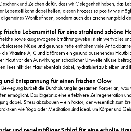
n Geschenk und Zeichen dafür, dass wir Gelegenheit haben, das Lebe
r Lebensstil kann dabei helfen, diesen Prozess so positiv wie mögl
in allgemeines Wohlbefinden, sondern auch das Erscheinungsbild de
: frische Lebensmittel für eine strahlend schöne H
offreiche sowie ausgewogene
Ernährungsweise
ist ein wertvolles un
rbelassene Nüsse und gesunde Fette enthalten viele Antioxidantien
 die Vitamine A, C und E fördern ein gesund aussehendes Hautbil
er Haut vor den Auswirkungen schädlicher Umwelteinflüsse beitrag
n Tees hilft der Haut ebenfalls dabei, hydratisiert zu bleiben und
und Entspannung für einen frischen Glow
Bewegung kurbelt die Durchblutung im gesamten Körper an, was w
en ermöglicht. Das Ergebnis: eine effektivere Zellregeneration und e
ung dabei, Stress abzubauen – ein Faktor, der wesentlich zum Ers
praktiken wie Yoga oder Meditation sind ideal, um Körper und Geis
nder und regelmäßiger Schlaf für eine erholte Hau