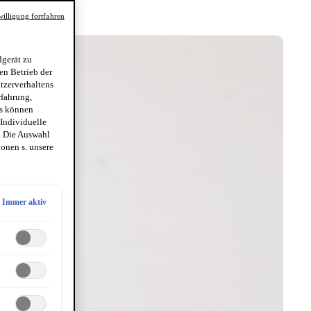
illigung fortfahren
gerät zu
en Betrieb der
utzerverhaltens
rfahrung,
es können
 Individuelle
. Die Auswahl
onen s. unsere
Immer aktiv