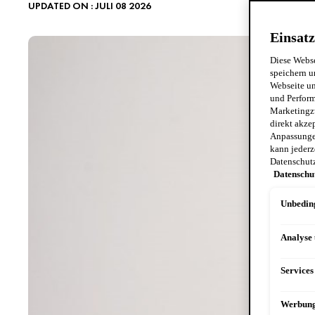
UPDATED ON : JULI 08 2026
Einsatz
Diese Webse
speichern u
Webseite un
und Perform
Marketingz
direkt akze
Anpassungen
kann jederz
Datenschut
Datenschu
Unbeding
Analyse
Services
Werbun