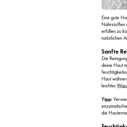
Eine gute Hau
Nährstoffen
erfüllen zu k
natürlichen A
Sanfte Re
Die Reinigung
deine Haut mo
feuchtigkeit
Haut während
leichtes
Wasc
Tipp:
Verwend
enzymatische
die Hauterne
Feuchtigk