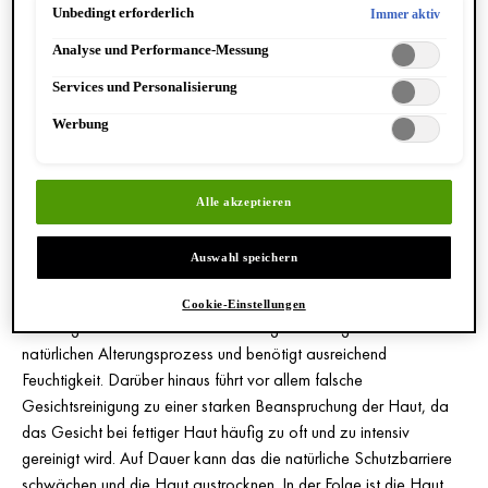
speichern"). Die Auswahl kann jederzeit unter dem Link "Cookie-
Unbedingt erforderlich
Immer aktiv
Einstellungen" angepasst werden. Für weitere Informationen s. unsere
Analyse und Performance-Messung
Datenschutzinformationen.
Services und Personalisierung
Werbung
Alle akzeptieren
Dank der erhöhten Talgproduktion ist fettige Haut besser
Auswahl speichern
geschützt und generell unempfindlicher gegenüber
Umwelteinflüssen. Oft bilden sich feine Linien und
Falten
später
Cookie-Einstellungen
und langsamer aus. Dennoch unterliegt auch ölige Haut dem
natürlichen Alterungsprozess und benötigt ausreichend
Feuchtigkeit. Darüber hinaus führt vor allem falsche
Gesichtsreinigung zu einer starken Beanspruchung der Haut, da
das Gesicht bei fettiger Haut häufig zu oft und zu intensiv
gereinigt wird. Auf Dauer kann das die natürliche Schutzbarriere
schwächen und die Haut austrocknen. In der Folge ist die Haut