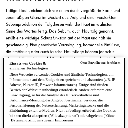
Fettige Haut zeichnet sich vor allem durch vergrößerte Poren und
übermäßigen Glanz im Gesicht aus. Aufgrund einer verstärkten
Sebumproduktion der Talgdrüsen wirkt die Haut im wahrsten
Sinne des Wortes fettig. Das Sebum, auch Hauttalg genannt,
erfüllt eine wichtige Schutzfunktion auf der Haut und hält sie
geschmeidig. Eine genetische Veranlagung, hormonelle Einflüsse,
die Ernährung oder auch falsche Hautpflege können jedoch zu
einer erhöhten Talgproduktion führen. Dies gilt besonders für die
Ohne Einwilligung fortfahren
Einsatz von Cookies &
sogenannte T-Zone (Stirn, Nase, Kinn), denn hier befinden sich
ähnlichen Technologien
mehr Talgdrüsen als an anderen Stellen im Gesicht. Darüber
Diese Webseite verwendet Cookies und ähnliche Technologien, um
hinaus neigt fettige Haut oft auch zu Unreinheiten, von Mitessern
Informationen auf dem Endgerät zu speichern und abzurufen (z.B. IP-
und Pickeln bis hin zu
Akne
.
Adresse, Nutzer-ID, Browser-Informationen). Einige sind für den
Betrieb der Webseite unbedingt erforderlich. Andere erfordern eine
Einwilligung, so für die Analyse des Nutzerverhaltens und
Performance-Messung, das Angebot bestimmter Services, die
WARUM BENÖTIGT FETTIGE HAUT
Personalisierung der Nutzererfahrung, Marketingzwecke und die
Einbindung externer Medien. Nicht unbedingt erforderliche Cookies
EINE ANTI-AGING-CREME?
können direkt akzeptiert ("Alle akzeptieren") oder abgelehnt ("Ohne
Datenschutzinformationen
Impressum
Einwilligung fortfahren") werden. Individuelle Anpassungen der
Einstellungen sind ebenfalls möglich und speicherbar ("Auswahl