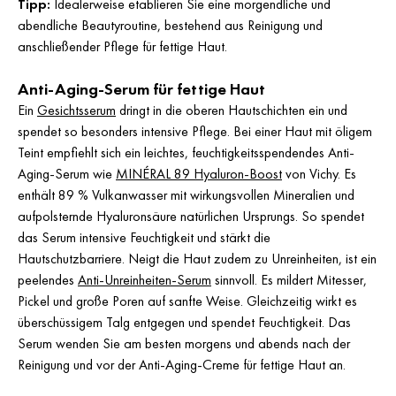
Tipp:
Idealerweise etablieren Sie eine morgendliche und
abendliche Beautyroutine, bestehend aus Reinigung und
anschließender Pflege für fettige Haut.
Anti-Aging-Serum für fettige Haut
Ein
Gesichtsserum
dringt in die oberen Hautschichten ein und
spendet so besonders intensive Pflege. Bei einer Haut mit öligem
Teint empfiehlt sich ein leichtes, feuchtigkeitsspendendes Anti-
Aging-Serum wie
MINÉRAL 89 Hyaluron-Boost
von Vichy. Es
enthält 89 % Vulkanwasser mit wirkungsvollen Mineralien und
aufpolsternde Hyaluronsäure natürlichen Ursprungs. So spendet
das Serum intensive Feuchtigkeit und stärkt die
Hautschutzbarriere. Neigt die Haut zudem zu Unreinheiten, ist ein
peelendes
Anti-Unreinheiten-Serum
sinnvoll. Es mildert Mitesser,
Pickel und große Poren auf sanfte Weise. Gleichzeitig wirkt es
überschüssigem Talg entgegen und spendet Feuchtigkeit. Das
Serum wenden Sie am besten morgens und abends nach der
Reinigung und vor der Anti-Aging-Creme für fettige Haut an.