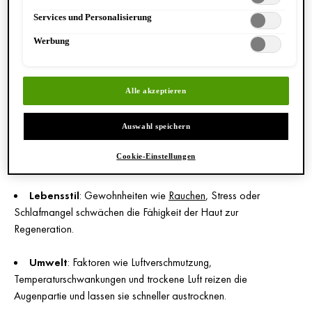
dünner
ist
als im restlichen Gesicht. Gleichzeitig besitzt die
Services und Personalisierung
Augenpartie nur wenig Unterhautfettgewebe und kaum
Werbung
Talgdrüsen, wodurch ihr das Polster fehlt. Immer dann, wenn du
lachst oder angestrengt schaust, zieht sich die Haut unter den
Augen zusammen. In jüngeren Jahren sind diese Mimikfalten noch
Alle akzeptieren
dynamisch, werden aber irgendwann zu statischen Falten.
Weitere begünstigende Auslöser für Augenfalten sind:
Auswahl speichern
UV-Strahlung
: Sie erzeugt freie Radikale. Diesen bauen
Cookie-Einstellungen
Kollagen ab und beschleunigen so die Hautalterung.
Lebensstil
: Gewohnheiten wie
Rauchen
, Stress oder
Schlafmangel schwächen die Fähigkeit der Haut zur
Regeneration.
Umwelt
: Faktoren wie Luftverschmutzung,
Temperaturschwankungen und trockene Luft reizen die
Augenpartie und lassen sie schneller austrocknen.