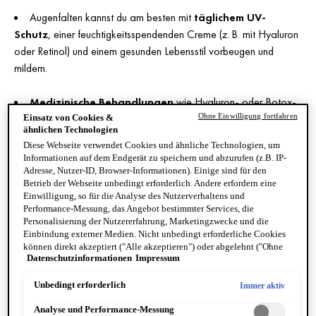
Augenfalten kannst du am besten mit
täglichem UV-
Schutz
, einer feuchtigkeitsspendenden Creme (z. B. mit Hyaluron
oder Retinol) und einem gesunden Lebensstil vorbeugen und
mildern.
Medizinische Behandlungen
wie Hyaluron- oder Botox-
Injektionen bieten schnelle, aber nur vorübergehende Ergebnisse
Ohne Einwilligung fortfahren
Einsatz von Cookies &
ähnlichen Technologien
und sind mit Risiken verbunden.
Diese Webseite verwendet Cookies und ähnliche Technologien, um
Informationen auf dem Endgerät zu speichern und abzurufen (z.B. IP-
Je früher du mit einer
gezielten Pflege
beginnst, desto
Adresse, Nutzer-ID, Browser-Informationen). Einige sind für den
Betrieb der Webseite unbedingt erforderlich. Andere erfordern eine
effektiver kannst du Falten unter den Augen entgegenwirken.
Einwilligung, so für die Analyse des Nutzerverhaltens und
Performance-Messung, das Angebot bestimmter Services, die
Personalisierung der Nutzererfahrung, Marketingzwecke und die
WIE GENAU ENTSTEHEN FALTEN
Einbindung externer Medien. Nicht unbedingt erforderliche Cookies
können direkt akzeptiert ("Alle akzeptieren") oder abgelehnt ("Ohne
UNTER DEN AUGEN?
Datenschutzinformationen
Impressum
Einwilligung fortfahren") werden. Individuelle Anpassungen der
Einstellungen sind ebenfalls möglich und speicherbar ("Auswahl
speichern"). Die Auswahl kann jederzeit unter dem Link "Cookie-
Unbedingt erforderlich
Immer aktiv
Die ersten Falten zeigen sich im Gesicht meistens unter den
Einstellungen" angepasst werden. Für weitere Informationen s. unsere
Augen, weil die Haut hier mit
rund 0,5 Millimetern deutlich
Analyse und Performance-Messung
Datenschutzinformationen.