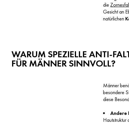
die
Zornesfal
Gesicht an E
natürlichen
K
WARUM SPEZIELLE ANTI-FA
FÜR MÄNNER SINNVOLL?
Männer benö
besondere Str
diese Besond
Andere 
Hautstruktur