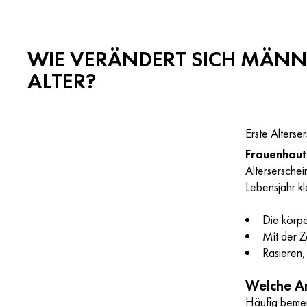
WIE VERÄNDERT SICH MÄNN
ALTER?
Erste Alters
Frauenhau
Altersersche
Lebensjahr k
Die körpe
Mit der Z
Rasieren,
Welche An
Häufig beme