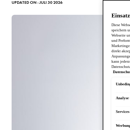
UPDATED ON : JULI 30 2026
Einsatz
Diese Webse
speichern u
Webseite un
und Perform
Marketingz
direkt akze
Anpassungen
kann jederz
Datenschut
Datenschu
Unbeding
Analyse
Services
Werbun