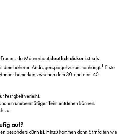
bei Frauen, da Männerhaut
deutlich dicker ist als
1
h mit dem höheren Androgenspiegel zusammenhängt.
Erste
n Männer bemerken zwischen dem 30. und dem 40.
 Festigkeit verleiht.
und ein unebenmäßiger Teint entstehen können.
ch zu.
ufig auf?
ugen besonders dünn ist. Hinzu kommen dann
Stirnfalten
wie