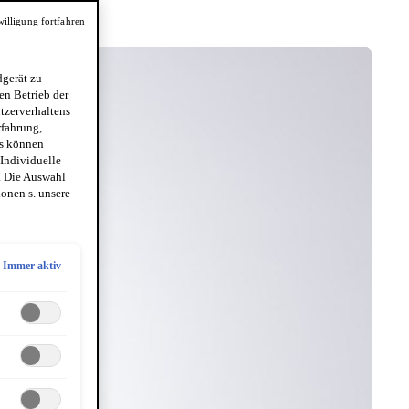
illigung fortfahren
gerät zu
en Betrieb der
utzerverhaltens
rfahrung,
es können
 Individuelle
. Die Auswahl
onen s. unsere
Immer aktiv