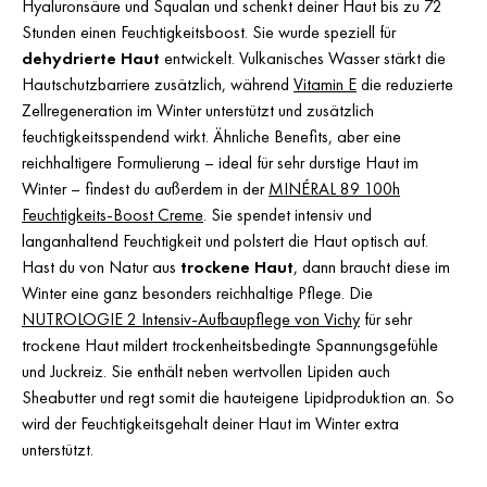
Hyaluronsäure und Squalan und schenkt deiner Haut bis zu 72
Stunden einen Feuchtigkeitsboost. Sie wurde speziell für
dehydrierte Haut
entwickelt. Vulkanisches Wasser stärkt die
Hautschutzbarriere zusätzlich, während
Vitamin E
die reduzierte
Zellregeneration im Winter unterstützt und zusätzlich
feuchtigkeitsspendend wirkt. Ähnliche Benefits, aber eine
reichhaltigere Formulierung – ideal für sehr durstige Haut im
Winter – findest du außerdem in der
MINÉRAL 89 100h
Feuchtigkeits-Boost Creme
. Sie spendet intensiv und
langanhaltend Feuchtigkeit und polstert die Haut optisch auf.
Hast du von Natur aus
trockene Haut
, dann braucht diese im
Winter eine ganz besonders reichhaltige Pflege. Die
NUTROLOGIE 2 Intensiv-Aufbaupflege von Vichy
für sehr
trockene Haut mildert trockenheitsbedingte Spannungsgefühle
und Juckreiz. Sie enthält neben wertvollen Lipiden auch
Sheabutter und regt somit die hauteigene Lipidproduktion an. So
wird der Feuchtigkeitsgehalt deiner Haut im Winter extra
unterstützt.