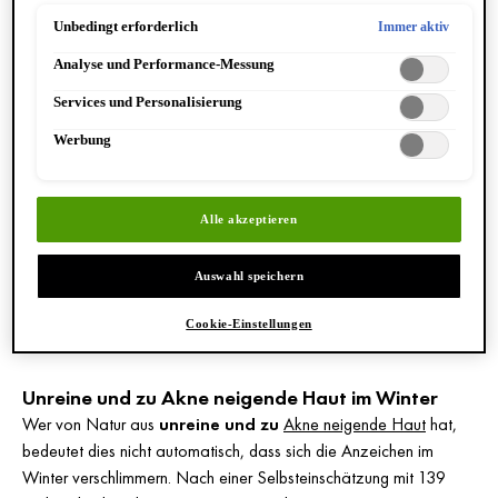
Einstellungen sind ebenfalls möglich und speicherbar ("Auswahl
Feuchtigkeit zu speichern und trocknet aus. Trockene Haut ist ein
speichern"). Die Auswahl kann jederzeit unter dem Link "Cookie-
Unbedingt erforderlich
Immer aktiv
Einstellungen" angepasst werden. Für weitere Informationen s. unsere
eigener Hauttyp, der auch unabhängig von der Jahreszeit auftritt.
Analyse und Performance-Messung
Datenschutzinformationen.
Die Umweltfaktoren im Winter begünstigen die Hauttrockenheit
im Winter allerdings noch.
Services und Personalisierung
Werbung
Schuppige und Raue Haut im Winter
Ein weiteres Hautanliegen, das durch die kalte Jahreszeit
begünstigt wird, ist
raue und zu Schuppenbildung
Alle akzeptieren
neigende Haut
. Von Natur aus ist die Zellregeneration in den
Wintermonaten reduziert. Dadurch können sich Hautzellen nicht
Auswahl speichern
so schnell erneuern und abgestorbene Hautzellen können nicht
mehr ohne Weiteres abgestoßen werden. So bilden sich leichter
Cookie-Einstellungen
raue Stellen in deinem Gesicht.
Unreine und zu Akne neigende Haut im Winter
Wer von Natur aus
unreine und zu
Akne neigende Haut
hat,
bedeutet dies nicht automatisch, dass sich die Anzeichen im
Winter verschlimmern. Nach einer Selbsteinschätzung mit 139