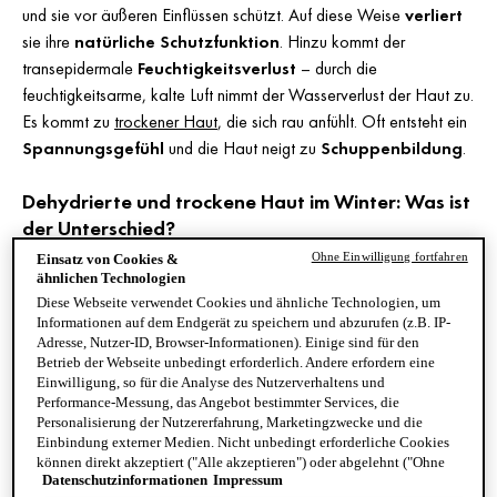
und sie vor äußeren Einflüssen schützt. Auf diese Weise
verliert
sie ihre
natürliche Schutzfunktion
. Hinzu kommt der
transepidermale
Feuchtigkeitsverlust
– durch die
feuchtigkeitsarme, kalte Luft nimmt der Wasserverlust der Haut zu.
Es kommt zu
trockener Haut
, die sich rau anfühlt. Oft entsteht ein
Spannungsgefühl
und die Haut neigt zu
Schuppenbildung
.
Dehydrierte und trockene Haut im Winter: Was ist
der Unterschied?
Oft wird trockene Haut mit feuchtigkeitsarmer, also
dehydrierter
Ohne Einwilligung fortfahren
Einsatz von Cookies &
Haut im Winter
gleichgesetzt – das ist aber strenggenommen
ähnlichen Technologien
Diese Webseite verwendet Cookies und ähnliche Technologien, um
nicht das gleiche.
Dehydrierter Haut
fehlt es vorübergehend
Informationen auf dem Endgerät zu speichern und abzurufen (z.B. IP-
an Feuchtigkeit – oft ausgelöst durch niedrige
Adresse, Nutzer-ID, Browser-Informationen). Einige sind für den
Umgebungstemperaturen, wie sie im Winter vorkommen. Ein
Betrieb der Webseite unbedingt erforderlich. Andere erfordern eine
Einwilligung, so für die Analyse des Nutzerverhaltens und
Feuchtigkeitsmangel
kann unabhängig vom Hauttyp auftreten
Performance-Messung, das Angebot bestimmter Services, die
– also auch bei fettiger oder zu
Akne
neigender Haut.
Personalisierung der Nutzererfahrung, Marketingzwecke und die
Wenn es infolge der eingeschränkten Talgproduktion der Haut zu
Einbindung externer Medien. Nicht unbedingt erforderliche Cookies
können direkt akzeptiert ("Alle akzeptieren") oder abgelehnt ("Ohne
einem Mangel an Lipiden kommt, dann spricht man von
Datenschutzinformationen
Impressum
Einwilligung fortfahren") werden. Individuelle Anpassungen der
trockener Haut
. Die Haut verliert dadurch die Fähigkeit,