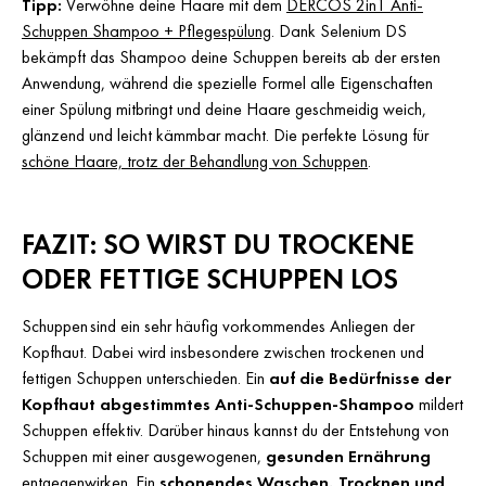
Tipp:
Verwöhne deine Haare mit dem
DERCOS 2in1 Anti-
Schuppen Shampoo + Pflegespülung
. Dank Selenium DS
bekämpft das Shampoo deine Schuppen bereits ab der ersten
Anwendung, während die spezielle Formel alle Eigenschaften
einer Spülung mitbringt und deine Haare geschmeidig weich,
glänzend und leicht kämmbar macht. Die perfekte Lösung für
schöne Haare, trotz der Behandlung von Schuppen
.
FAZIT: SO WIRST DU TROCKENE
ODER FETTIGE SCHUPPEN LOS
Schuppen sind ein sehr häufig vorkommendes Anliegen der
Kopfhaut. Dabei wird insbesondere zwischen trockenen und
fettigen Schuppen unterschieden. Ein
auf die Bedürfnisse der
Kopfhaut abgestimmtes Anti-Schuppen-Shampoo
mildert
Schuppen effektiv. Darüber hinaus kannst du der Entstehung von
Schuppen mit einer ausgewogenen,
gesunden Ernährung
entgegenwirken. Ein
schonendes Waschen, Trocknen und