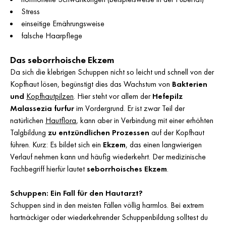
Stress
einseitige Ernährungsweise
falsche Haarpflege
Das seborrhoische Ekzem
Da sich die klebrigen Schuppen nicht so leicht und schnell von der
Kopfhaut lösen, begünstigt dies das Wachstum von
Bakterien
und
Kopfhautpilzen
. Hier steht vor allem der
Hefepilz
Malassezia furfur
im Vordergrund. Er ist zwar Teil der
natürlichen
Hautflora
, kann aber in Verbindung mit einer erhöhten
Talgbildung
zu entzündlichen Prozessen
auf der Kopfhaut
führen. Kurz: Es bildet sich ein
Ekzem
, das einen langwierigen
Verlauf nehmen kann und häufig wiederkehrt. Der medizinische
Fachbegriff hierfür lautet
seborrhoisches Ekzem
.
Schuppen: Ein Fall für den Hautarzt?
Schuppen sind in den meisten Fällen völlig harmlos. Bei extrem
hartnäckiger oder wiederkehrender Schuppenbildung solltest du