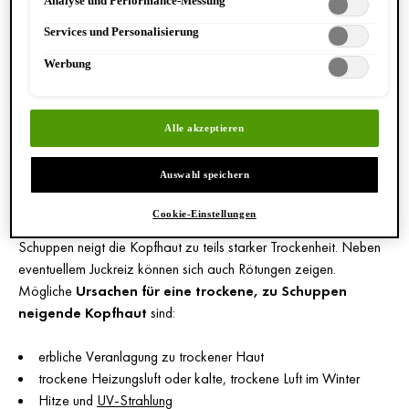
Analyse und Performance-Messung
Datenschutzinformationen.
Services und Personalisierung
Werbung
Je nach Ursache lassen sich Schuppen auf der Kopfhaut in fettige
oder trockene Schuppen unterteilen. Wir zeigen dir die
Unterschiede und welche Ursachen dahinterstecken.
Alle akzeptieren
Was sind trockene Schuppen?
Auswahl speichern
Trockene Schuppen sind als
weiße und lose Schüppchen
auf
der Kopfhaut erkennbar. Sie rieseln oft verstärkt aus den Haaren
Cookie-Einstellungen
auf die Kleidung und sind dort gut sichtbar. Bei trockenen
Schuppen neigt die Kopfhaut zu teils starker Trockenheit. Neben
eventuellem Juckreiz können sich auch Rötungen zeigen.
Mögliche
Ursachen für eine trockene, zu Schuppen
neigende Kopfhaut
sind:
erbliche Veranlagung zu trockener Haut
trockene Heizungsluft oder kalte, trockene Luft im Winter
Hitze und
UV-Strahlung