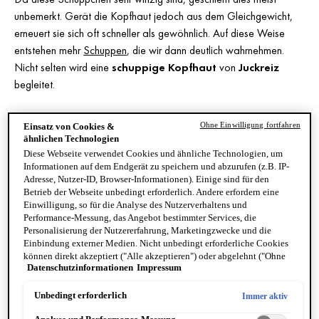
unbemerkt. Gerät die Kopfhaut jedoch aus dem Gleichgewicht,
erneuert sie sich oft schneller als gewöhnlich. Auf diese Weise
entstehen mehr
Schuppen
, die wir dann deutlich wahrnehmen.
Nicht selten wird eine
schuppige Kopfhaut
von
Juckreiz
begleitet.
Ohne Einwilligung fortfahren
Einsatz von Cookies &
WAS IST DER UNTERSCHIED
ähnlichen Technologien
Diese Webseite verwendet Cookies und ähnliche Technologien, um
ZWISCHEN FETTIGEN UND
Informationen auf dem Endgerät zu speichern und abzurufen (z.B. IP-
TROCKENEN SCHUPPEN?
Adresse, Nutzer-ID, Browser-Informationen). Einige sind für den
Betrieb der Webseite unbedingt erforderlich. Andere erfordern eine
Einwilligung, so für die Analyse des Nutzerverhaltens und
Performance-Messung, das Angebot bestimmter Services, die
Personalisierung der Nutzererfahrung, Marketingzwecke und die
Einbindung externer Medien. Nicht unbedingt erforderliche Cookies
können direkt akzeptiert ("Alle akzeptieren") oder abgelehnt ("Ohne
Datenschutzinformationen
Impressum
Einwilligung fortfahren") werden. Individuelle Anpassungen der
Einstellungen sind ebenfalls möglich und speicherbar ("Auswahl
speichern"). Die Auswahl kann jederzeit unter dem Link "Cookie-
Unbedingt erforderlich
Immer aktiv
Einstellungen" angepasst werden. Für weitere Informationen s. unsere