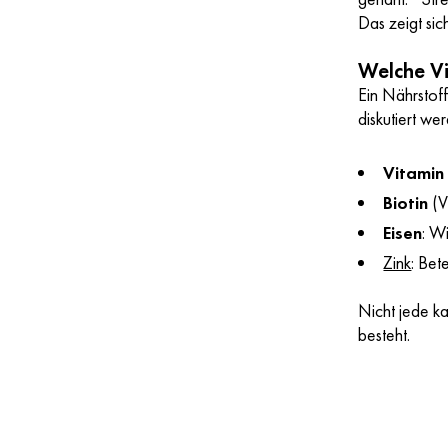
Das zeigt sic
Welche Vi
Ein Nährstof
diskutiert we
Vitamin
Biotin
(V
Eisen
: W
Zink
: Bet
Nicht jede ka
besteht.