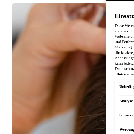
Einsatz
Diese Webse
speichern u
Webseite un
und Perform
Marketingz
direkt akze
Anpassungen
kann jederz
Datenschut
Datenschu
Unbeding
Analyse
Services
Werbun