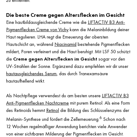
zu entfernen.
Die beste Creme gegen Altersflecken im Gesicht
Eine hautbildausgleichende Creme wie die
LIFTACTIV B3 Anti-
Pigmentflecken Creme von Vichy
kann die Melaninbildung deiner
Haut regulieren. LHA regt die Erneuerung der obersten
Hautschicht an, während
Niacinamid
bestehende Pigmentflecken
mildert, Poren verfeinert und die Haut beruhigt. Mit LSF 50 schützt
die
Creme gegen Altersflecken im Gesicht
sogar vor den
UV-Strahlen der Sonne. Ergänzend dazu empfehlen wir dir unser
hautausgleichendes Serum
, das durch Tranexamsäure
hautaufhellend wirkt.
Als Nachtpflege verwendest du am besten unsere
LIFTACTIV B3
Anti-Pigmentflecken Nachtcreme
mit purem Retinol. Als eine Form
des Retinoids hemmt
Retinol
die Bildung des Schlüsselenzyms der
6
Melanin-Synthese und fördert die Zellerneuerung.
Schon nach
12 Wochen regelmäßiger Anwendung berichten viele Anwender
von einer sichtbaren Milderung der Pigmentflecken im Gesicht.