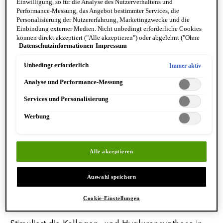
Falten, verleiht neue Strahlkraft und gleicht den
Einwilligung, so für die Analyse des Nutzerverhaltens und
Performance-Messung, das Angebot bestimmter Services, die
Lipidverlust aus. Seine innovative 2-Phasen-Formel
Personalisierung der Nutzererfahrung, Marketingzwecke und die
bietet eine pflegende Öl-Phase, die deine Haut
Einbindung externer Medien. Nicht unbedingt erforderliche Cookies
können direkt akzeptiert ("Alle akzeptieren") oder abgelehnt ("Ohne
effektiv schützt, während die Wasserphase
Datenschutzinformationen
Impressum
Einwilligung fortfahren") werden. Individuelle Anpassungen der
intensive Feuchtigkeit spendet. Angereichert mit
Einstellungen sind ebenfalls möglich und speicherbar ("Auswahl
einem effektiven Anti-Aging-Wirkstoffkomplex aus
speichern"). Die Auswahl kann jederzeit unter dem Link "Cookie-
Unbedingt erforderlich
Immer aktiv
Einstellungen" angepasst werden. Für weitere Informationen s. unsere
Proxylane, Niacinamid und vitalen Ölen mit den
Analyse und Performance-Messung
Datenschutzinformationen.
Omega-Fettsäuren 6 und 9, bietet unser Meno 5
Services und Personalisierung
Bi-Serum eine wirksame Lösung gegen die
häufigsten Anzeichen der Hautalterung bei reifer
Werbung
Haut!
Alle akzeptieren
Nutzen
Hochwirksames Anti-Aging-Serum für reife und
Auswahl speichern
anspruchsvolle Haut.
Cookie-Einstellungen
Mildert Linien und Falten und strafft die Konturen.