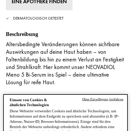
EINE APOTHEKE FINDEN
DERMATOLOGISCH GETESTET
Beschreibung
Altersbedingte Veränderungen können sichtbare
Auswirkungen auf deine Haut haben – von
Faltenbildung bis hin zu einem Verlust an Festigkeit
und Strahlkraft. Hier kommt unser NEOVADIOL
Meno 5 Bi-Serum ins Spiel – deine ultimative
Lösung für reife Haut.
Ohne Einwilligung fortfahren
Einsatz von Cookies &
Dank seiner einzigartigen Formel reaktiviert das
ähnlichen Technologien
Serum für reife Haut gleich fünf hauteigene
Diese Webseite verwendet Cookies und ähnliche Technologien, um
Mechanismen in einem Schritt: Es redefiniert die
Informationen auf dem Endgerät zu speichern und abzurufen (z.B. IP-
Adresse, Nutzer-ID, Browser-Informationen). Einige sind für den
Gesichtskonturen, korrigiert Altersflecken, mildert
Betrieb der Webseite unbedingt erforderlich. Andere erfordern eine