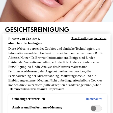
GESICHTSREINIGUNG
TROCKENE HAUT
Ohne Einwilligung fortfahren
Einsatz von Cookies &
ähnlichen Technologien
Diese Webseite verwendet Cookies und ähnliche Technologien, um
Eine regelmäßige Gesichtsreinigung ist unverzichtbar. Für
Informationen auf dem Endgerät zu speichern und abzurufen (z.B. IP-
Adresse, Nutzer-ID, Browser-Informationen). Einige sind für den
trockene Haut kann es aber schwierig sein, die richtige
Betrieb der Webseite unbedingt erforderlich. Andere erfordern eine
Reinigungsroutine zu finden. Denn trockene Haut bedarf
Einwilligung, so für die Analyse des Nutzerverhaltens und
einer sanften, feuchtigkeitsspendenden Gesichtsreinigung,
Performance-Messung, das Angebot bestimmter Services, die
um das natürliche Gleichgewicht der Haut zu bewahren. Die
Personalisierung der Nutzererfahrung, Marketingzwecke und die
Einbindung externer Medien. Nicht unbedingt erforderliche Cookies
Vichy PURETÉ THERMALE Gesichtsreiniger entfernen
können direkt akzeptiert ("Alle akzeptieren") oder abgelehnt ("Ohne
überschüssigen Talg, Make-up und andere Unreinheiten
Datenschutzinformationen
Impressum
Einwilligung fortfahren") werden. Individuelle Anpassungen der
effektiv, ohne die Haut zu reizen oder auszutrocknen.
Einstellungen sind ebenfalls möglich und speicherbar ("Auswahl
speichern"). Die Auswahl kann jederzeit unter dem Link "Cookie-
Unbedingt erforderlich
Immer aktiv
Einstellungen" angepasst werden. Für weitere Informationen s. unsere
Analyse und Performance-Messung
Datenschutzinformationen.
6 PRODUKTE
FILTER