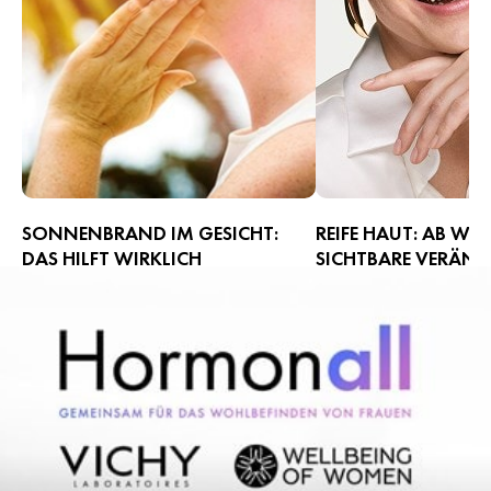
SONNENBRAND IM GESICHT:
REIFE HAUT: AB WA
DAS HILFT WIRKLICH
SICHTBARE VERÄN
AUF?
Ein Sonnenbrand ist nicht nur
unangenehm und schmerzhaft,
Oft zeigen sich erste Z
sondern kann auch langfristige
Hautalterung wie Fältc
Hautschäden verursachen. Was bei
Pigmentflecken schon 
einem Sonnenbrand im Gesicht
ab wann spricht man eig
wichtig ist, wie du ihn milderst und
reifer Haut, warum verä
erneutem Sonnenbrand vorbeugst,
überhaupt und welche P
erfährst du hier.
jetzt am besten?