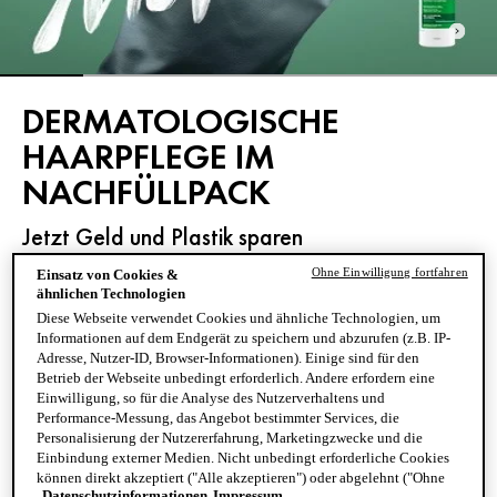
DERMATOLOGISCHE
HAARPFLEGE IM
NACHFÜLLPACK
Jetzt Geld und Plastik sparen
Ohne Einwilligung fortfahren
Einsatz von Cookies &
ähnlichen Technologien
JETZT KAUFEN
Diese Webseite verwendet Cookies und ähnliche Technologien, um
Informationen auf dem Endgerät zu speichern und abzurufen (z.B. IP-
Adresse, Nutzer-ID, Browser-Informationen). Einige sind für den
Betrieb der Webseite unbedingt erforderlich. Andere erfordern eine
Einwilligung, so für die Analyse des Nutzerverhaltens und
Performance-Messung, das Angebot bestimmter Services, die
Personalisierung der Nutzererfahrung, Marketingzwecke und die
Einbindung externer Medien. Nicht unbedingt erforderliche Cookies
können direkt akzeptiert ("Alle akzeptieren") oder abgelehnt ("Ohne
INNOVATIONEN UND BESTSELLER
Datenschutzinformationen
Impressum